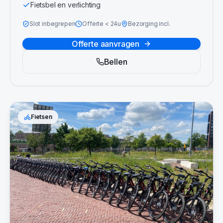
Fietsbel en verlichting
Slot inbegrepen
Offerte
<
24u
Bezorging incl.
Offerte aanvragen
Bellen
Fietsen