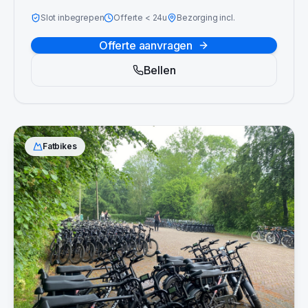
Slot inbegrepen
Offerte
<
24u
Bezorging incl.
Offerte aanvragen
Bellen
Fatbikes