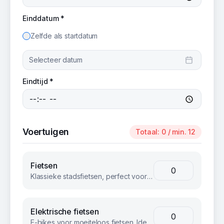
Einddatum *
Zelfde als startdatum
Selecteer datum
Eindtijd *
Voertuigen
Totaal:
0
/ min. 12
Fietsen
Klassieke stadsfietsen, perfect voor groepsuitjes en bedrijfsevents. Betrouwbaar en comfortabel voor iedereen.
Elektrische fietsen
E-bikes voor moeiteloos fietsen. Ideaal voor langere afstanden of heuvelachtig terrein.