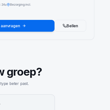
<
24u
Bezorging incl.
e aanvragen
Bellen
w groep?
 type beter past.
r