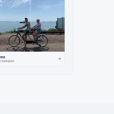
ems
m
bekijken