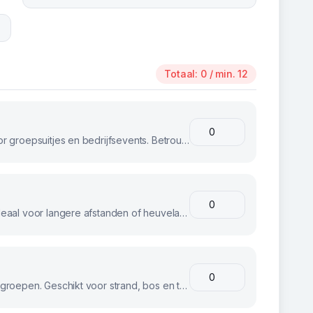
Totaal:
0
/ min. 12
Klassieke stadsfietsen, perfect voor groepsuitjes en bedrijfsevents. Betrouwbaar en comfortabel voor iedereen.
E-bikes voor moeiteloos fietsen. Ideaal voor langere afstanden of heuvelachtig terrein.
Stoere fatbikes voor avontuurlijke groepen. Geschikt voor strand, bos en terrein.