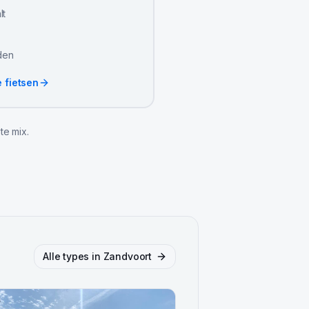
lt
jden
e fietsen
te mix.
Alle types in
Zandvoort