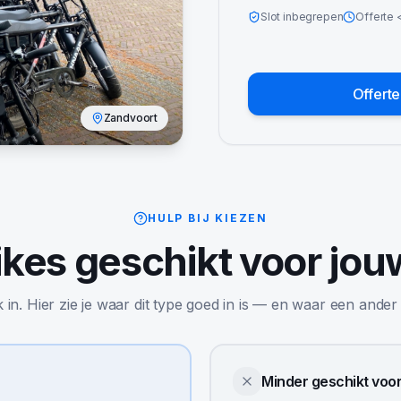
Slot inbegrepen
Offerte
Offert
Zandvoort
HULP BIJ KIEZEN
ikes
geschikt voor jou
jk in. Hier zie je waar dit type goed in is — en waar een ander
Minder geschikt voo