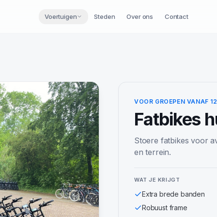
Voertuigen
Steden
Over ons
Contact
VOOR GROEPEN VANAF 1
Fatbikes
h
Stoere fatbikes voor a
en terrein.
WAT JE KRIJGT
Extra brede banden
Robuust frame