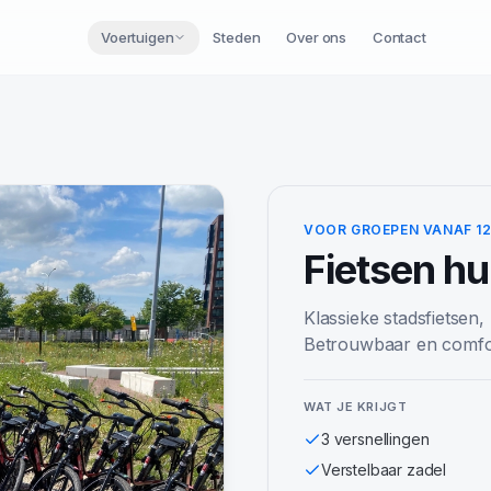
Voertuigen
Steden
Over ons
Contact
VOOR GROEPEN VANAF 1
Fietsen
hu
Klassieke stadsfietsen,
Betrouwbaar en comfor
WAT JE KRIJGT
3 versnellingen
Verstelbaar zadel