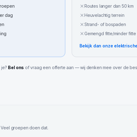
groepen
Routes langer dan 50 km
per dag
Heuvelachtig terrein
sen
Strand- of bospaden
eing
Gemengd fitte/minder fitt
Bekijk dan onze
elektrisch
l je?
Bel ons
of vraag een offerte aan — wij denken mee over de bes
 Veel groepen doen dat.