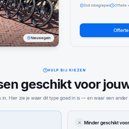
Slot inbegrepen
Offerte
Offert
Nieuwegein
HULP BIJ KIEZEN
tsen
geschikt voor jou
jk in. Hier zie je waar dit type goed in is — en waar een ander
Minder geschikt voo