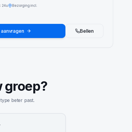
<
24u
Bezorging incl.
e aanvragen
Bellen
w groep?
 type beter past.
r