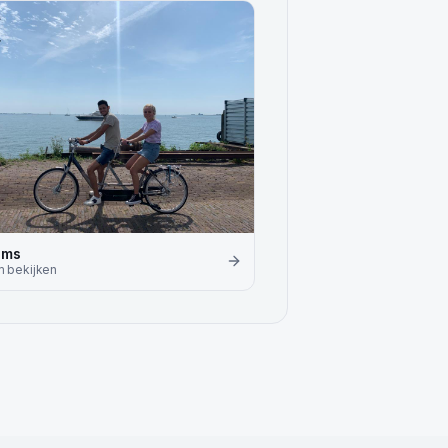
ems
m
bekijken