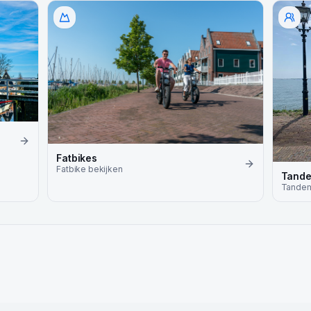
Fatbikes
Fatbike
bekijken
Tand
Tande