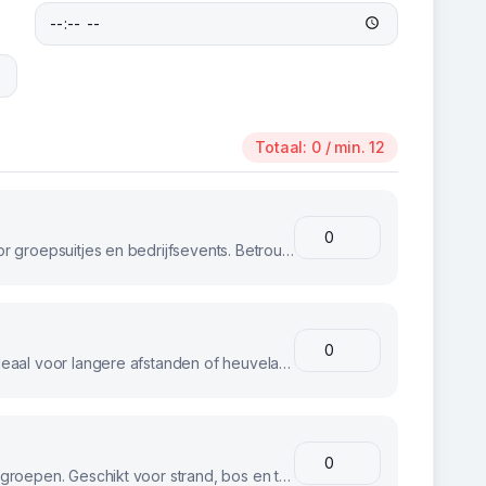
Totaal:
0
/ min. 12
Klassieke stadsfietsen, perfect voor groepsuitjes en bedrijfsevents. Betrouwbaar en comfortabel voor iedereen.
E-bikes voor moeiteloos fietsen. Ideaal voor langere afstanden of heuvelachtig terrein.
Stoere fatbikes voor avontuurlijke groepen. Geschikt voor strand, bos en terrein.