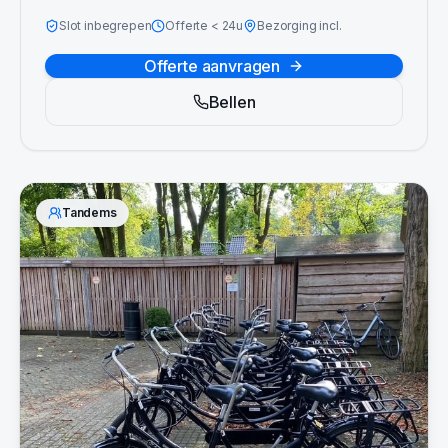
Slot inbegrepen
Offerte
<
24u
Bezorging incl.
Offerte aanvragen
Bellen
Tandems