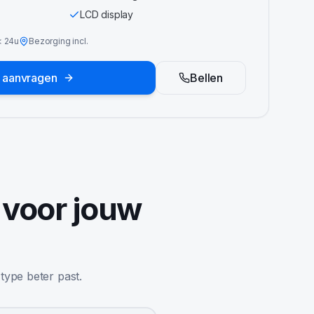
LCD display
<
24u
Bezorging incl.
e aanvragen
Bellen
 voor jouw
 type beter past.