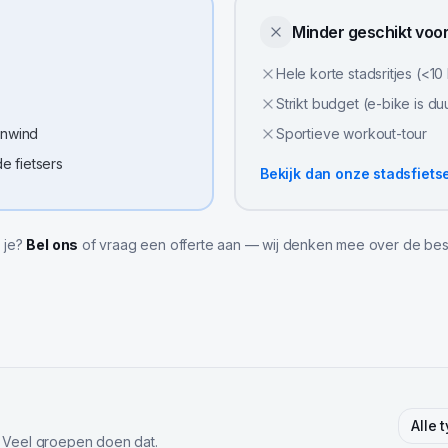
Minder geschikt voo
Hele korte stadsritjes (<10
Strikt budget (e-bike is du
enwind
Sportieve workout-tour
 fietsers
Bekijk dan onze
stadsfiets
l je?
Bel ons
of vraag een offerte aan — wij denken mee over de bes
Alle 
 Veel groepen doen dat.