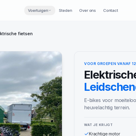
Voertuigen
Steden
Over ons
Contact
ktrische fietsen
VOOR GROEPEN VANAF 1
Elektrisch
Leidsche
E-bikes voor moeiteloo
heuvelachtig terrein.
WAT JE KRIJGT
Krachtige motor