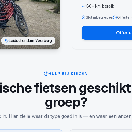
80+ km bereik
Slot inbegrepen
Offerte
Offert
Leidschendam-Voorburg
HULP BIJ KIEZEN
ische fietsen
geschikt
groep?
jk in. Hier zie je waar dit type goed in is — en waar een ander