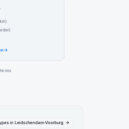
r
 km)
urder)
en
te mix.
types in
Leidschendam-Voorburg