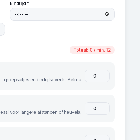
Eindtijd *
Totaal:
0
/ min. 12
Klassieke stadsfietsen, perfect voor groepsuitjes en bedrijfsevents. Betrouwbaar en comfortabel voor iedereen.
E-bikes voor moeiteloos fietsen. Ideaal voor langere afstanden of heuvelachtig terrein.