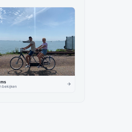
ems
m
bekijken