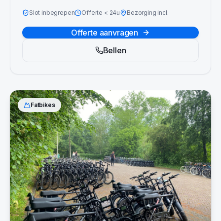
Slot inbegrepen
Offerte
<
24u
Bezorging incl.
Offerte aanvragen
Bellen
Fatbikes