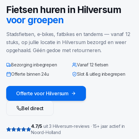
Fietsen huren in
Hilversum
voor groepen
Stadsfietsen, e-bikes, fatbikes en tandems — vanaf 12
stuks, op jullie locatie in
Hilversum
bezorgd en weer
opgehaald. Géén gedoe met retourneren.
Bezorging inbegrepen
Vanaf 12 fietsen
Offerte binnen 24u
Slot & uitleg inbegrepen
Offerte voor
Hilversum
Bel direct
4.7
/5
uit
3
Hilversum
-reviews · 15+ jaar actief in
Noord-Holland