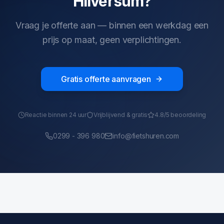
Hilversum?
Vraag je offerte aan — binnen een werkdag een
prijs op maat, geen verplichtingen.
Gratis offerte aanvragen
Reactie binnen 24 uur
Vrijblijvend & gratis
4.8/5 beoordeling
0299 - 396 980
info@fietshuren.com