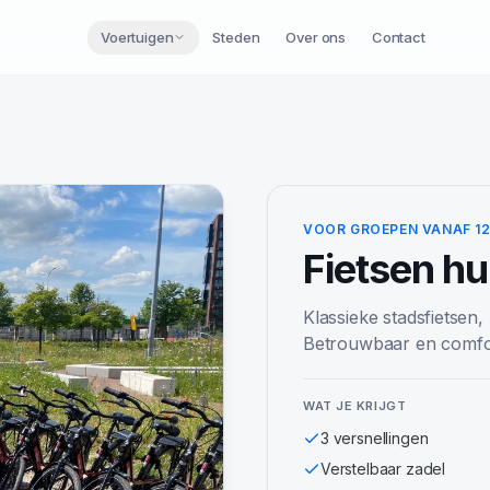
Voertuigen
Steden
Over ons
Contact
VOOR GROEPEN VANAF 1
Fietsen
hu
Klassieke stadsfietsen,
Betrouwbaar en comfor
WAT JE KRIJGT
3 versnellingen
Verstelbaar zadel