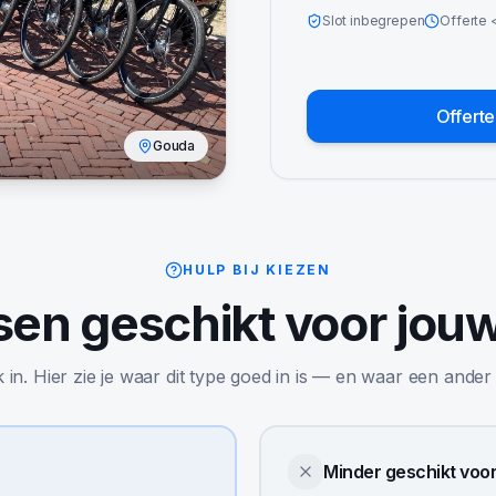
Slot inbegrepen
Offerte
Offert
Gouda
HULP BIJ KIEZEN
tsen
geschikt voor jou
jk in. Hier zie je waar dit type goed in is — en waar een ander
Minder geschikt voo