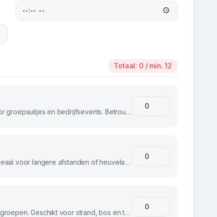
Totaal:
0
/ min. 12
Klassieke stadsfietsen, perfect voor groepsuitjes en bedrijfsevents. Betrouwbaar en comfortabel voor iedereen.
E-bikes voor moeiteloos fietsen. Ideaal voor langere afstanden of heuvelachtig terrein.
Stoere fatbikes voor avontuurlijke groepen. Geschikt voor strand, bos en terrein.