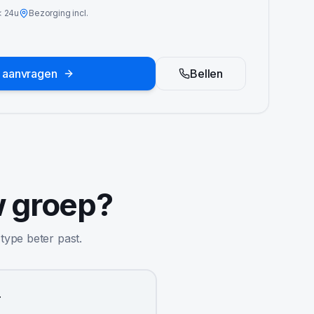
<
24u
Bezorging incl.
e aanvragen
Bellen
w groep?
 type beter past.
r