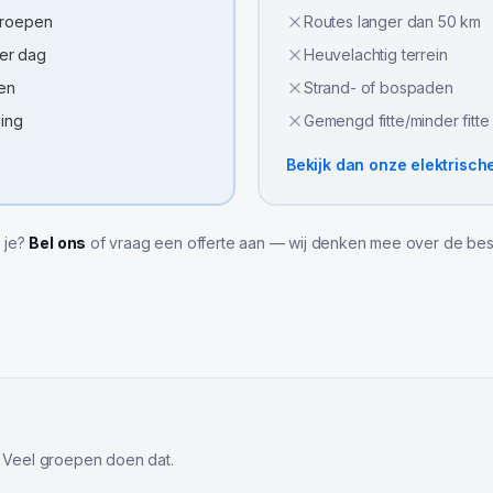
groepen
Routes langer dan 50 km
per dag
Heuvelachtig terrein
sen
Strand- of bospaden
eing
Gemengd fitte/minder fitt
Bekijk dan onze
elektrisch
l je?
Bel ons
of vraag een offerte aan — wij denken mee over de bes
 Veel groepen doen dat.