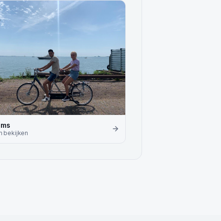
ems
m
bekijken