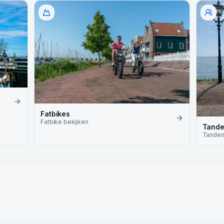
Fatbikes
Fatbike
bekijken
Tand
Tande