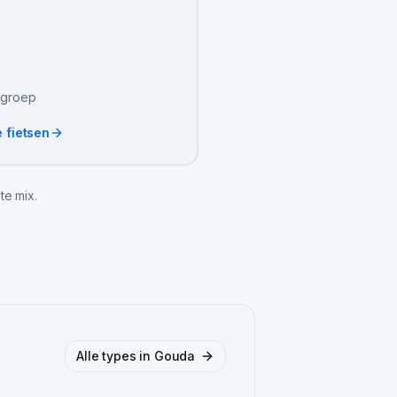
e groep
e fietsen
te mix.
Alle types in
Gouda