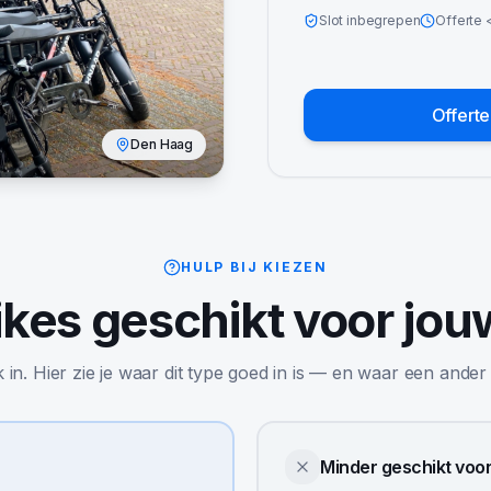
Slot inbegrepen
Offerte
Offert
Den Haag
HULP BIJ KIEZEN
ikes
geschikt voor jou
jk in. Hier zie je waar dit type goed in is — en waar een ander
Minder geschikt voo