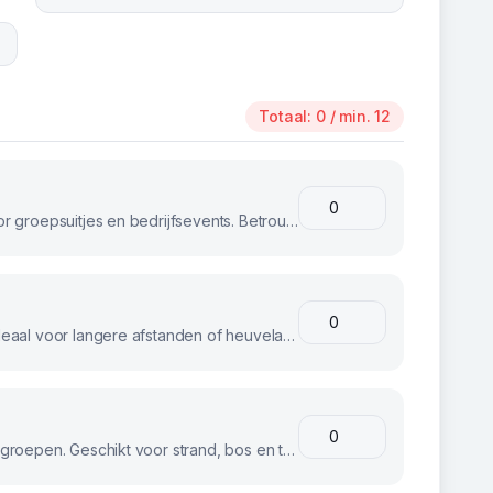
Totaal:
0
/ min. 12
Klassieke stadsfietsen, perfect voor groepsuitjes en bedrijfsevents. Betrouwbaar en comfortabel voor iedereen.
E-bikes voor moeiteloos fietsen. Ideaal voor langere afstanden of heuvelachtig terrein.
Stoere fatbikes voor avontuurlijke groepen. Geschikt voor strand, bos en terrein.