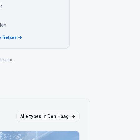
lt
jden
e fietsen
te mix.
Alle types in
Den Haag