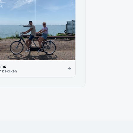
ems
m
bekijken