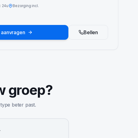
<
24u
Bezorging incl.
e aanvragen
Bellen
w groep?
 type beter past.
r