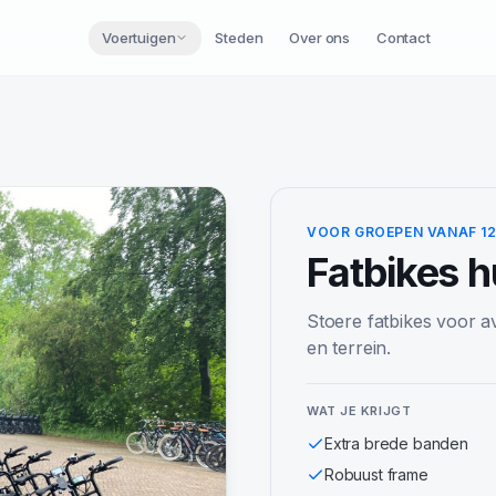
Voertuigen
Steden
Over ons
Contact
VOOR GROEPEN VANAF 1
Fatbikes
h
Stoere fatbikes voor a
en terrein.
WAT JE KRIJGT
Extra brede banden
Robuust frame