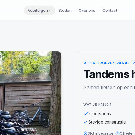
Voertuigen
Steden
Over ons
Contact
VOOR GROEPEN VANAF 1
Tandems
h
Samen fietsen op een 
WAT JE KRIJGT
2-persoons
Stevige constructie
Slot inbegrepen
Offerte