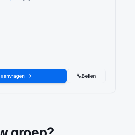
e aanvragen
Bellen
uw groep?