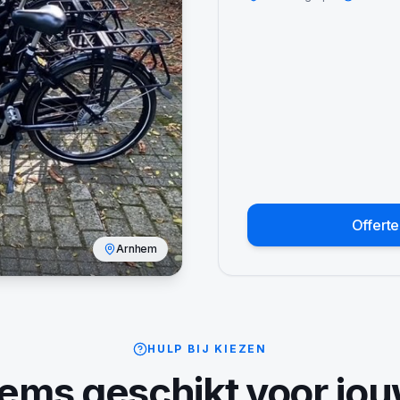
Offert
Arnhem
HULP BIJ KIEZEN
dems
geschikt voor jo