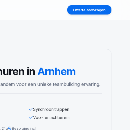
Offerte aanvragen
2
uren in
Arnhem
tandem voor een unieke teambuilding ervaring.
Synchroon trappen
Voor- en achterrem
<
24u
Bezorging incl.