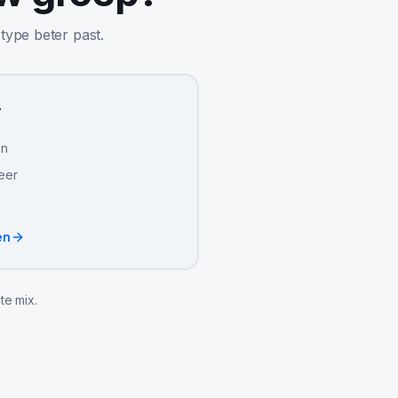
 type beter past.
r
en
keer
en
te mix.