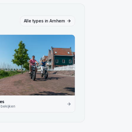
Alle types in
Arnhem
kes
bekijken