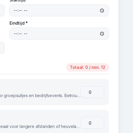
Eindtijd *
Totaal:
0
/ min. 12
Klassieke stadsfietsen, perfect voor groepsuitjes en bedrijfsevents. Betrouwbaar en comfortabel voor iedereen.
E-bikes voor moeiteloos fietsen. Ideaal voor langere afstanden of heuvelachtig terrein.