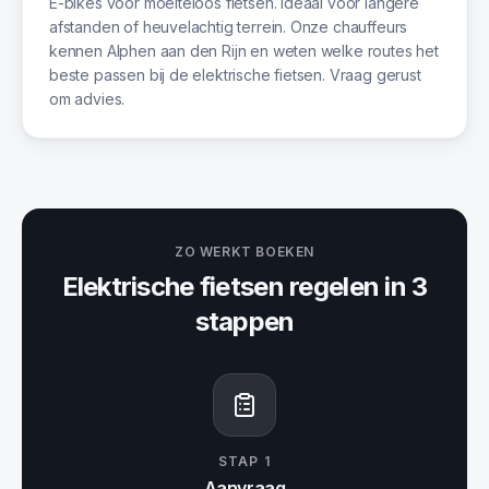
E-bikes voor moeiteloos fietsen. Ideaal voor langere
afstanden of heuvelachtig terrein. Onze chauffeurs
kennen Alphen aan den Rijn en weten welke routes het
beste passen bij de elektrische fietsen. Vraag gerust
om advies.
ZO WERKT BOEKEN
Elektrische fietsen
regelen in 3
stappen
STAP
1
Aanvraag