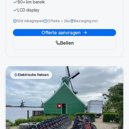
80+ km bereik
LCD display
Slot inbegrepen
Offerte
<
24u
Bezorging incl.
Offerte aanvragen
Bellen
Elektrische fietsen