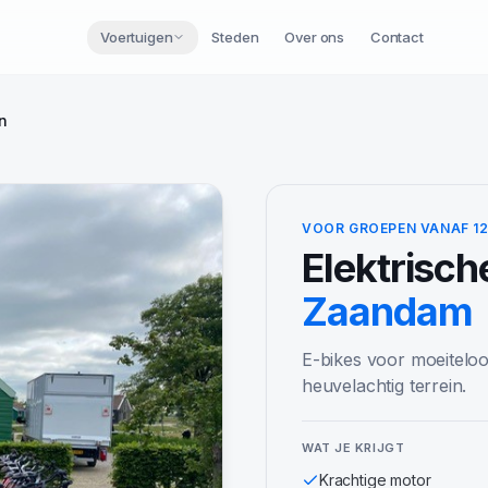
Voertuigen
Steden
Over ons
Contact
en
VOOR GROEPEN VANAF 1
Elektrisch
Zaandam
E-bikes voor moeiteloo
heuvelachtig terrein.
WAT JE KRIJGT
Krachtige motor