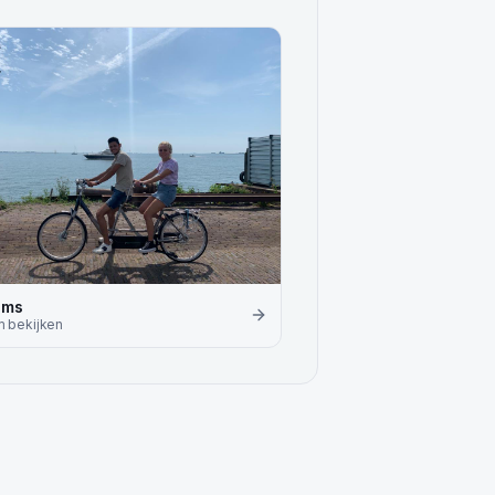
ems
m
bekijken