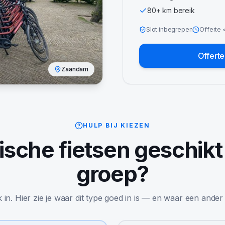
80+ km bereik
Slot inbegrepen
Offerte
Offert
Zaandam
HULP BIJ KIEZEN
ische fietsen
geschikt
groep?
jk in. Hier zie je waar dit type goed in is — en waar een ander