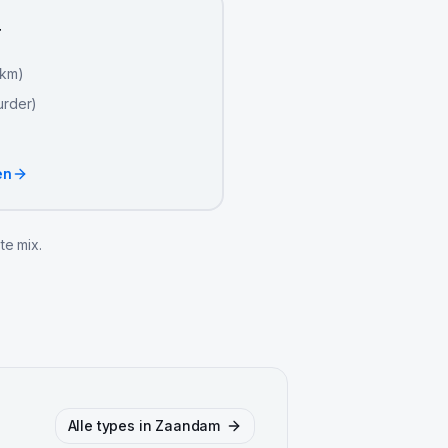
r
 km)
urder)
en
te mix.
Alle types in
Zaandam