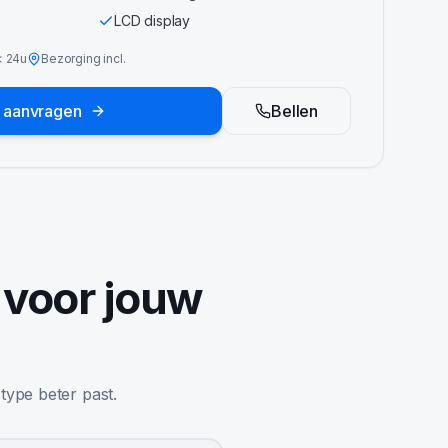
LCD display
<
24u
Bezorging incl.
e aanvragen
Bellen
 voor jouw
 type beter past.