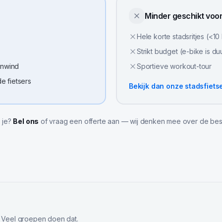
Minder geschikt voo
Hele korte stadsritjes (<10
Strikt budget (e-bike is du
enwind
Sportieve workout-tour
 fietsers
Bekijk dan onze
stadsfiets
l je?
Bel ons
of vraag een offerte aan — wij denken mee over de bes
 Veel groepen doen dat.