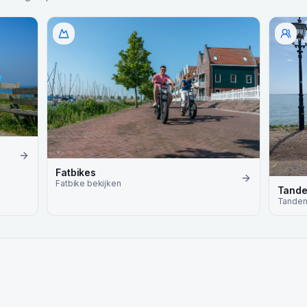
Fatbikes
Fatbike
bekijken
Tand
Tande