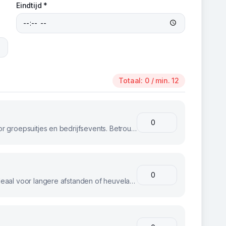
Eindtijd *
Totaal:
0
/ min. 12
Klassieke stadsfietsen, perfect voor groepsuitjes en bedrijfsevents. Betrouwbaar en comfortabel voor iedereen.
E-bikes voor moeiteloos fietsen. Ideaal voor langere afstanden of heuvelachtig terrein.