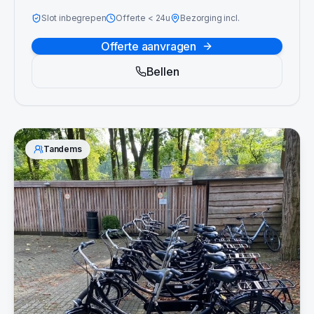
Slot inbegrepen
Offerte
<
24u
Bezorging incl.
Offerte aanvragen
Bellen
Tandems