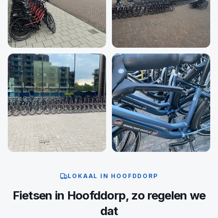
LOKAAL IN
HOOFDDORP
Fietsen
in
Hoofddorp
, zo regelen we
dat