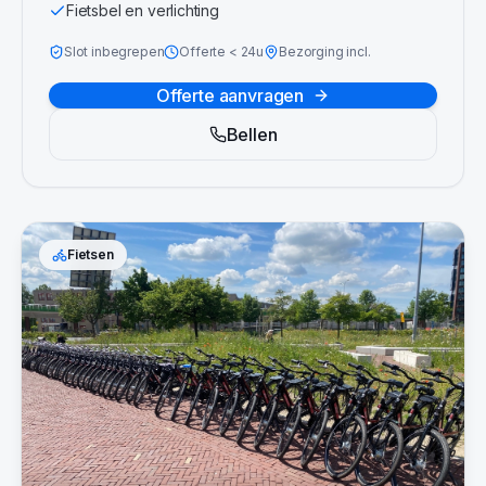
Fietsbel en verlichting
Slot inbegrepen
Offerte
<
24u
Bezorging incl.
Offerte aanvragen
Bellen
Fietsen