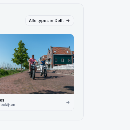
Alle types in
Delft
kes
bekijken