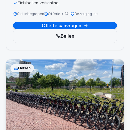
Fietsbel en verlichting
Slot inbegrepen
Offerte
<
24u
Bezorging incl.
Offerte aanvragen
Bellen
Fietsen