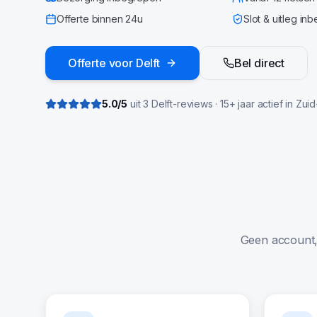
Offerte binnen 24u
Slot & uitleg in
Offerte voor
Delft
Bel direct
5.0
/5
uit
3
Delft
-reviews · 15+ jaar actief in
Zuid
Geen account, g