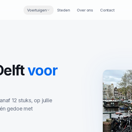
Voertuigen
Steden
Over ons
Contact
Delft
voor
naf 12 stuks, op jullie
én gedoe met