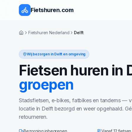
Fietshuren.com
Fietshuren Nederland
Delft
Home
Wij bezorgen in
Delft
en omgeving
Fietsen huren in
groepen
Stadsfietsen, e-bikes, fatbikes en tandems — va
locatie in
Delft
bezorgd en weer opgehaald. Gé
retourneren.
Bezorging inbegrepen
Vanaf 12 fietsen