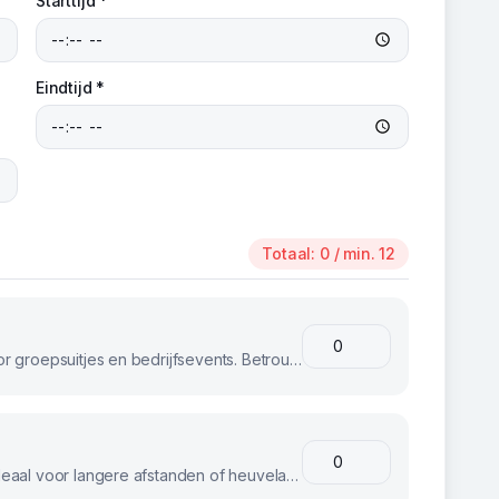
Starttijd *
Eindtijd *
Totaal:
0
/ min. 12
Klassieke stadsfietsen, perfect voor groepsuitjes en bedrijfsevents. Betrouwbaar en comfortabel voor iedereen.
E-bikes voor moeiteloos fietsen. Ideaal voor langere afstanden of heuvelachtig terrein.