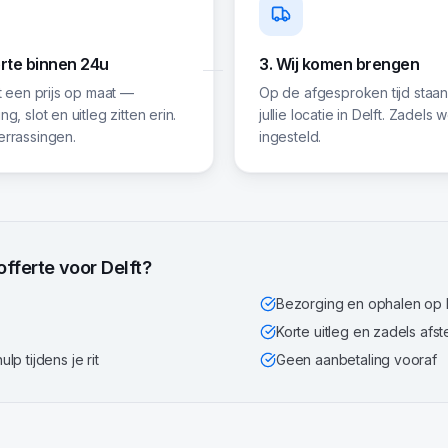
erte binnen 24u
3. Wij komen brengen
gt een prijs op maat —
Op de afgesproken tijd staan
g, slot en uitleg zitten erin.
jullie locatie in Delft. Zadels
rrassingen.
ingesteld.
 offerte voor
Delft
?
Bezorging en ophalen op l
Korte uitleg en zadels afst
p tijdens je rit
Geen aanbetaling vooraf